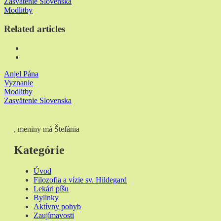
Zasvätenie Slovenska
Modlitby
Related articles
Anjel Pána
Vyznanie
Modlitby
Zasvätenie Slovenska
, meniny má Štefánia
Kategórie
Úvod
Filozofia a vízie sv. Hildegard
Lekári píšu
Bylinky
Aktívny pohyb
Zaujímavosti