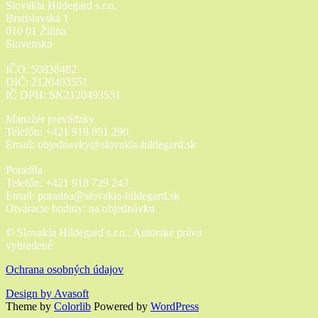
Slovakia Hildegard s.r.o.
Bratislavská 1
010 01 Žilina
Slovensko
IČO: 50838482
DIČ: 2120493551
IČ DPH: SK2120493551
Manažér prevádzky
Telefón: +421 918 891 290
Email: objednavky@slovakia-hildegard.sk
Poradňa
Telefón: +421 918 729 243
Email: poradna@slovakia-hildegard.sk
Otváracie hodiny: na objednávku
© Slovakia Hildegard s.r.o., Autorské práva
vyhradené
Ochrana osobných údajov
Design by Avasoft
Theme by
Colorlib
Powered by
WordPress