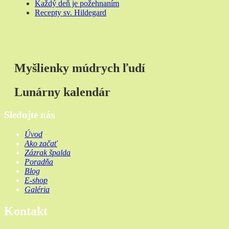
Každý deň je požehnaním
Recepty sv. Hildegard
Myšlienky múdrych ľudí
Lunárny kalendár
Sledujte nás
Úvod
Ako začať
Zázrak špalda
Poradňa
Blog
E-shop
Galéria
Kontakt