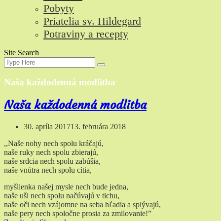
Pobyty
Priatelia sv. Hildegard
Potraviny a recepty
Site Search
Search
Search
for:
Naša každodenná modlitba
Naša každodenná modlitba
30. apríla 2017
13. februára 2018
,,Naše nohy nech spolu kráčajú,
naše ruky nech spolu zbierajú,
naše srdcia nech spolu zabúšia,
naše vnútra nech spolu cítia,
myšlienka našej mysle nech bude jedna,
naše uši nech spolu načúvajú v tichu,
naše oči nech vzájomne na seba hľadia a splývajú,
naše pery nech spoločne prosia za zmilovanie!”