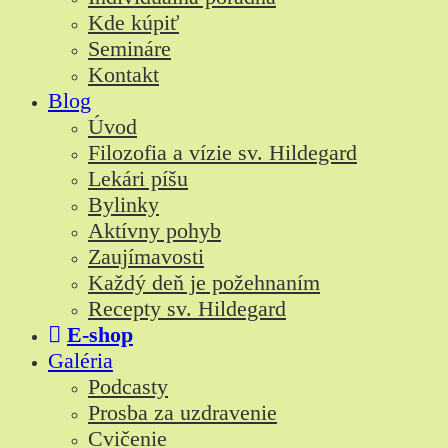
Kde kúpiť
Semináre
Kontakt
Blog
Úvod
Filozofia a vízie sv. Hildegard
Lekári píšu
Bylinky
Aktívny pohyb
Zaujímavosti
Každý deň je požehnaním
Recepty sv. Hildegard
E-shop
Galéria
Podcasty
Prosba za uzdravenie
Cvičenie