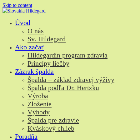
Skip to content
Úvod
O nás
Sv. Hildegard
Ako začať
Hildegardin program zdravia
Princípy liečby
Zázrak špalda
Špalda – základ zdravej výživy
Špalda podľa Dr. Hertzku
Výroba
Zloženie
Výhody
Špalda pre zdravie
Kváskový chlieb
Poradňa