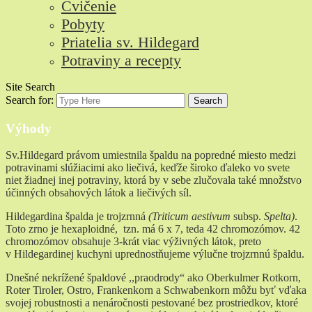
Cvičenie
Pobyty
Priatelia sv. Hildegard
Potraviny a recepty
Site Search
Search for:
Search
Výhody
Sv.Hildegard právom umiestnila špaldu na popredné miesto medzi
potravinami slúžiacimi ako liečivá, keďže široko ďaleko vo svete
niet žiadnej inej potraviny, ktorá by v sebe zlučovala také množstvo
účinných obsahových látok a liečivých síl.
Hildegardina špalda je trojzrnná
(Triticum aestivum
subsp.
Spelta)
.
Toto zrno je hexaploidné, tzn. má 6 x 7, teda 42 chromozómov. 42
chromozómov obsahuje 3-krát viac výživných látok, preto
v Hildegardinej kuchyni uprednostňujeme výlučne trojzrnnú špaldu.
Dnešné nekrížené špaldové ,,praodrody“ ako Oberkulmer Rotkorn,
Roter Tiroler, Ostro, Frankenkorn a Schwabenkorn môžu byť vďaka
svojej robustnosti a nenáročnosti pestované bez prostriedkov, ktoré