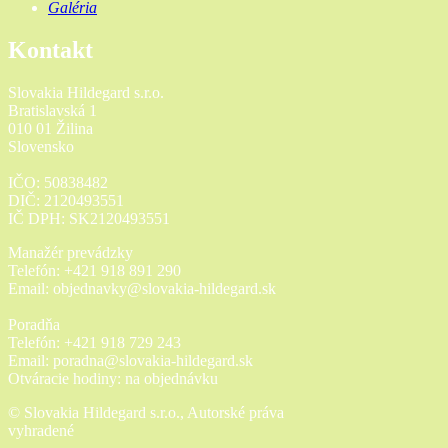
Galéria
Kontakt
Slovakia Hildegard s.r.o.
Bratislavská 1
010 01 Žilina
Slovensko
IČO: 50838482
DIČ: 2120493551
IČ DPH: SK2120493551
Manažér prevádzky
Telefón: +421 918 891 290
Email: objednavky@slovakia-hildegard.sk
Poradňa
Telefón: +421 918 729 243
Email: poradna@slovakia-hildegard.sk
Otváracie hodiny: na objednávku
© Slovakia Hildegard s.r.o., Autorské práva
vyhradené