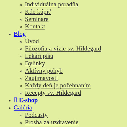
Individuálna poradňa
Kde kúpiť
Semináre
Kontakt
Blog
Úvod
Filozofia a vízie sv. Hildegard
Lekári píšu
Bylinky
Aktívny pohyb
Zaujímavosti
Každý deň je požehnaním
Recepty sv. Hildegard
E-shop
Galéria
Podcasty
Prosba za uzdravenie