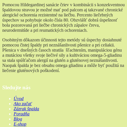
Pomocou Hildegardinej sanácie čriev v kombinácii s konzekventnou
špaldovou stravou je možné mať pod palcom aj takzvané chronické
alergické ochorenia rezistentné na liečbu. Percento liečebných
úspechov sa pohybuje okolo čísla 80. Obzvlášť dobrá úspešnosť
bola pozorovaná pri liečbe chronických zápalov čreva,
neurodermitíde a pri reumatických ochoreniach.
Osobitným dôkazom účinnosti tejto metódy sú úspechy dosiahnuté
pomocou čistej špaldy pri neznášanlivosti pšenice a pri celiakii.
Pšenica v dnešných časoch stratila šľachtením, manipuláciou génu
a mutáciou všetky svoje liečivé sily a kultiváciou omega-5-gliadinu
sa stala spúšťačom alergií na glutén a gluténovej neznášanlivosti.
Naopak špalda je bez obsahu omega gliadinu a môže byť použitá na
liečenie gluténových poškodení.
Sledujte nás
Úvod
Ako začať
Zázrak špalda
Poradňa
Blog
E-shop