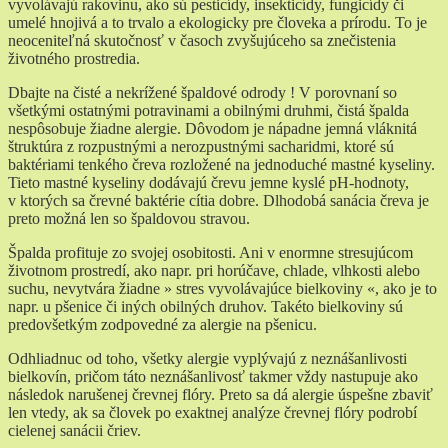
vyvolávajú rakovinu, ako sú pesticídy, insekticídy, fungicídy či
umelé hnojivá a to trvalo a ekologicky pre človeka a prírodu. To je
neoceniteľná skutočnosť v časoch zvyšujúceho sa znečistenia
životného prostredia.
Dbajte na čisté a nekrížené špaldové odrody ! V porovnaní so
všetkými ostatnými potravinami a obilnými druhmi, čistá špalda
nespôsobuje žiadne alergie. Dôvodom je nápadne jemná vláknitá
štruktúra z rozpustnými a nerozpustnými sacharidmi, ktoré sú
baktériami tenkého čreva rozložené na jednoduché mastné kyseliny.
Tieto mastné kyseliny dodávajú črevu jemne kyslé pH-hodnoty,
v ktorých sa črevné baktérie cítia dobre. Dlhodobá sanácia čreva je
preto možná len so špaldovou stravou.
Špalda profituje zo svojej osobitosti. Ani v enormne stresujúcom
životnom prostredí, ako napr. pri horúčave, chlade, vlhkosti alebo
suchu, nevytvára žiadne » stres vyvolávajúce bielkoviny «, ako je to
napr. u pšenice či iných obilných druhov. Takéto bielkoviny sú
predovšetkým zodpovedné za alergie na pšenicu.
Odhliadnuc od toho, všetky alergie vyplývajú z neznášanlivosti
bielkovín, pričom táto neznášanlivosť takmer vždy nastupuje ako
následok narušenej črevnej flóry. Preto sa dá alergie úspešne zbaviť
len vtedy, ak sa človek po exaktnej analýze črevnej flóry podrobí
cielenej sanácii čriev.