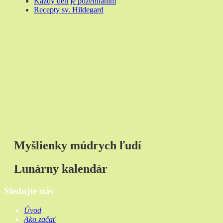
Každý deň je požehnaním
Recepty sv. Hildegard
Myšlienky múdrych ľudí
Lunárny kalendár
Sledujte nás
Úvod
Ako začať