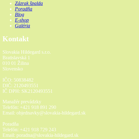
Zázrak špalda
Poradňa
Blog
E-shop
Galéria
Kontakt
Slovakia Hildegard s.r.o.
Bratislavská 1
010 01 Žilina
Slovensko
IČO: 50838482
DIČ: 2120493551
IČ DPH: SK2120493551
Manažér prevádzky
Telefón: +421 918 891 290
Email: objednavky@slovakia-hildegard.sk
Poradňa
Telefón: +421 918 729 243
Email: poradna@slovakia-hildegard.sk