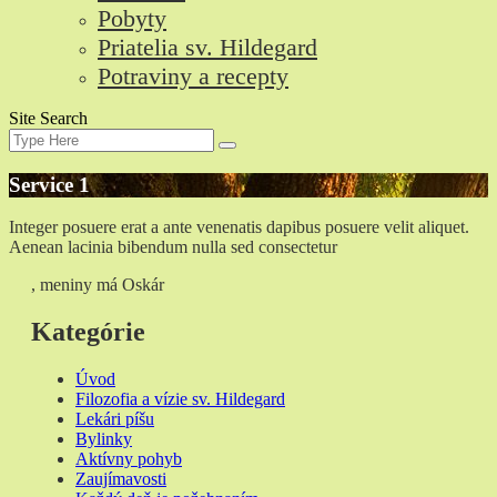
Pobyty
Priatelia sv. Hildegard
Potraviny a recepty
Site Search
Search
Search
for:
Service 1
Integer posuere erat a ante venenatis dapibus posuere velit aliquet.
Aenean lacinia bibendum nulla sed consectetur
, meniny má Oskár
Kategórie
Úvod
Filozofia a vízie sv. Hildegard
Lekári píšu
Bylinky
Aktívny pohyb
Zaujímavosti