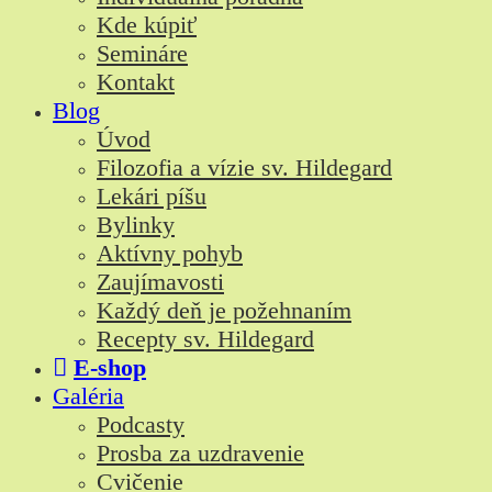
Kde kúpiť
Semináre
Kontakt
Blog
Úvod
Filozofia a vízie sv. Hildegard
Lekári píšu
Bylinky
Aktívny pohyb
Zaujímavosti
Každý deň je požehnaním
Recepty sv. Hildegard
E-shop
Galéria
Podcasty
Prosba za uzdravenie
Cvičenie