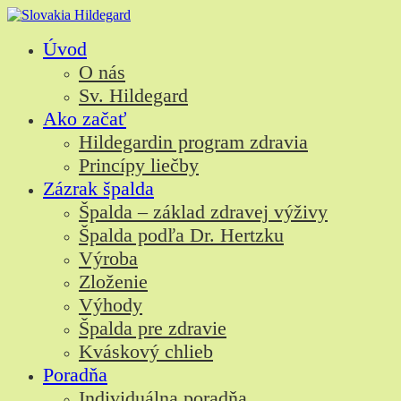
Skip
to
Úvod
content
O nás
Sv. Hildegard
Ako začať
Hildegardin program zdravia
Princípy liečby
Zázrak špalda
Špalda – základ zdravej výživy
Špalda podľa Dr. Hertzku
Výroba
Zloženie
Výhody
Špalda pre zdravie
Kváskový chlieb
Poradňa
Individuálna poradňa